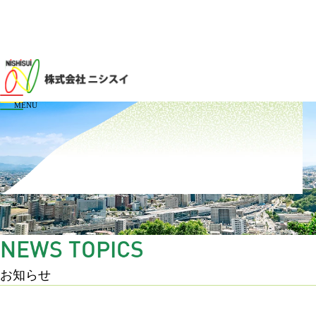
メニューを開閉する
N
E
W
S
T
O
P
I
C
S
お知らせ