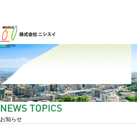
メニューを開閉する
N
E
W
S
T
O
P
I
C
S
お知らせ