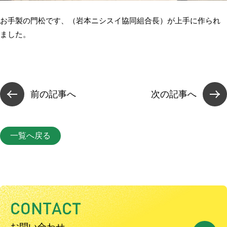
お手製の門松です、（岩本ニシスイ協同組合長）が上手に作られ
ました。
前の記事へ
次の記事へ
一覧へ戻る
C
O
N
T
A
C
T