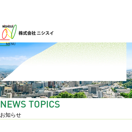
メニューを開閉する
N
E
W
S
T
O
P
I
C
S
お知らせ